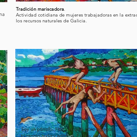
Tradición mariscadora
.
una
Actividad cotidiana de mujeres trabajadoras en la extra
los recursos naturales de Galicia.
Soy un párrafo. Haz clic aquí para agregar
tu propio texto y edítame. Es muy sencillo.