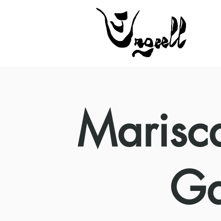
Marisc
Ga